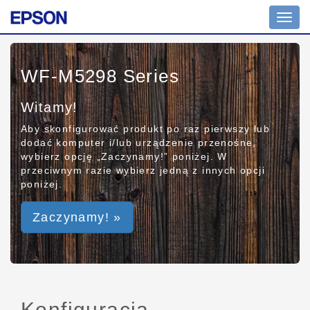
Toggl
navig
WF-M5298 Series
Witamy!
Aby skonfigurować produkt po raz pierwszy lub
dodać komputer i/lub urządzenie przenośne,
wybierz opcję „Zaczynamy!” poniżej. W
przeciwnym razie wybierz jedną z innych opcji
poniżej.
Zaczynamy! »
Konfiguracja