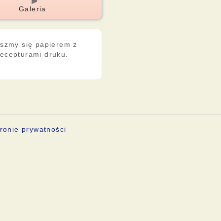
Galeria
szmy się papierem z
recepturami druku.
ronie prywatności