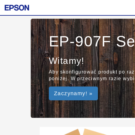
EP-907F Se
Witamy!
Aby skonfigurować produkt po raz
poniżej. W przeciwnym razie wybie
Zaczynamy! »