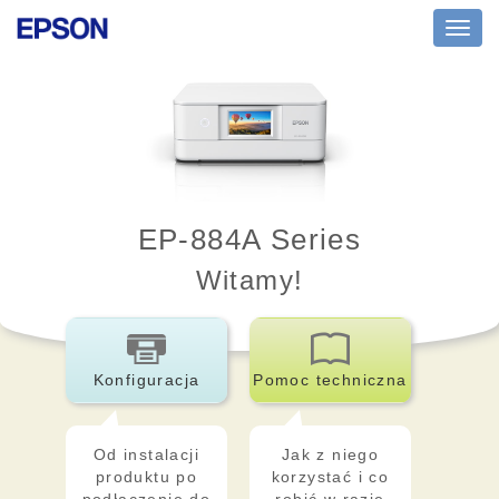
Toggl
navig
EP-884A Series
Witamy!
Konfiguracja
Pomoc techniczna
Od instalacji
Jak z niego
produktu po
korzystać i co