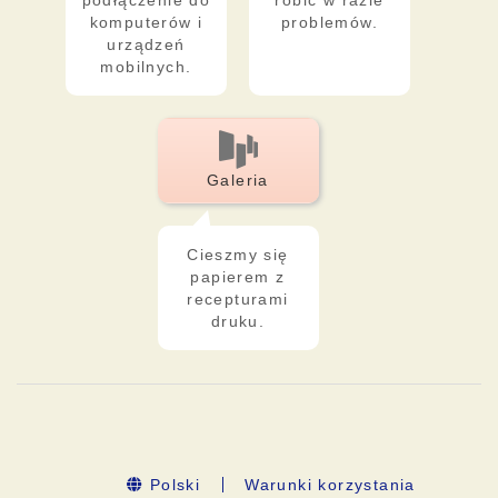
podłączenie do
robić w razie
komputerów i
problemów.
urządzeń
mobilnych.
Galeria
Cieszmy się
papierem z
recepturami
druku.
Polski
Warunki korzystania