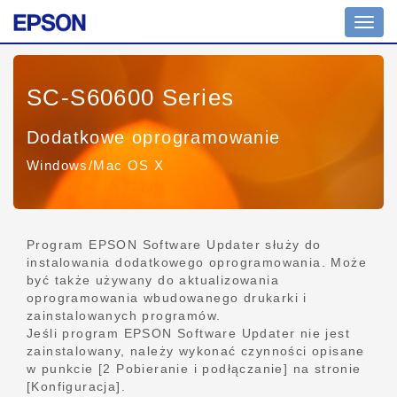
Przeł
nawig
SC-S60600 Series
Dodatkowe oprogramowanie
Windows/Mac OS X
Program EPSON Software Updater służy do
instalowania dodatkowego oprogramowania. Może
być także używany do aktualizowania
oprogramowania wbudowanego drukarki i
zainstalowanych programów.
Jeśli program EPSON Software Updater nie jest
zainstalowany, należy wykonać czynności opisane
w punkcie [2 Pobieranie i podłączanie] na stronie
[Konfiguracja].