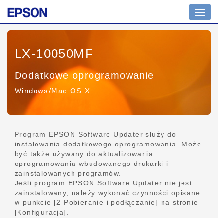
Przeł
nawig
LX-10050MF
Dodatkowe oprogramowanie
Windows/Mac OS X
Program EPSON Software Updater służy do
instalowania dodatkowego oprogramowania. Może
być także używany do aktualizowania
oprogramowania wbudowanego drukarki i
zainstalowanych programów.
Jeśli program EPSON Software Updater nie jest
zainstalowany, należy wykonać czynności opisane
w punkcie [2 Pobieranie i podłączanie] na stronie
[Konfiguracja].