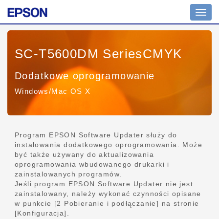
Przeł
nawig
SC-T5600DM SeriesCMYK
Dodatkowe oprogramowanie
Windows/Mac OS X
Program EPSON Software Updater służy do
instalowania dodatkowego oprogramowania. Może
być także używany do aktualizowania
oprogramowania wbudowanego drukarki i
zainstalowanych programów.
Jeśli program EPSON Software Updater nie jest
zainstalowany, należy wykonać czynności opisane
w punkcie [2 Pobieranie i podłączanie] na stronie
[Konfiguracja].