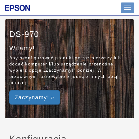
Toggl
navig
DS-970
Witamy!
Aby skonfigurować produkt po raz pierwszy lub
dodać komputer i/lub urządzenie przenośne,
wybierz opcję „Zaczynamy!” poniżej. W
przeciwnym razie wybierz jedną z innych opcji
poniżej.
Zaczynamy! »
Konfiguracja