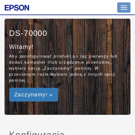
Toggl
navig
DS-70000
Witamy!
Aby skonfigurować produkt po raz pierwszy lub
dodać komputer i/lub urządzenie przenośne,
wybierz opcję „Zaczynamy!” poniżej. W
przeciwnym razie wybierz jedną z innych opcji
poniżej.
Zaczynamy! »
Konfiguracja