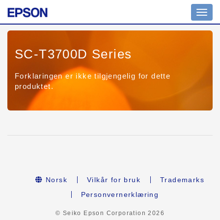
Toggl
navig
SC-T3700D Series
Forklaringen er ikke tilgjengelig for dette
produktet.
Norsk
Vilkår for bruk
Trademarks
Personvernerklæring
© Seiko Epson Corporation
2026