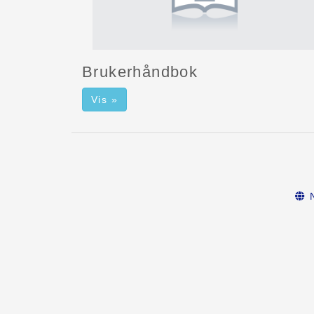
Brukerhåndbok
Vis »
N