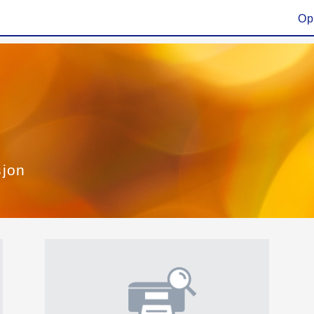
Op
sjon