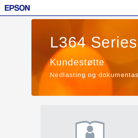
L364 Series
Kundestøtte
Nedlasting og dokumenta