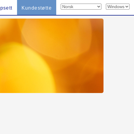
psett
Kundestøtte