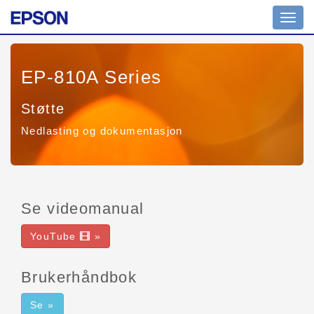
Toggl
navig
EP-810A Series
Støtte
Nedlasting og dokumentasjon
Se videomanual
YouTube
»
Brukerhåndbok
Se »