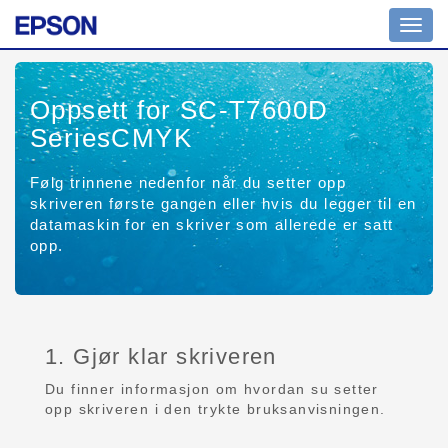
Toggl
navig
Oppsett for SC-T7600D
SeriesCMYK
Følg trinnene nedenfor når du setter opp
skriveren første gangen eller hvis du legger til en
datamaskin for en skriver som allerede er satt
opp.
1. Gjør klar skriveren
Du finner informasjon om hvordan su setter
opp skriveren i den trykte bruksanvisningen.