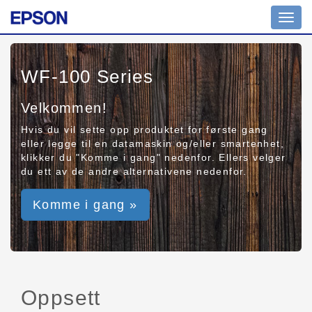
Toggl
navig
WF-100 Series
Velkommen!
Hvis du vil sette opp produktet for første gang
eller legge til en datamaskin og/eller smartenhet,
klikker du "Komme i gang" nedenfor. Ellers velger
du ett av de andre alternativene nedenfor.
Komme i gang »
Oppsett