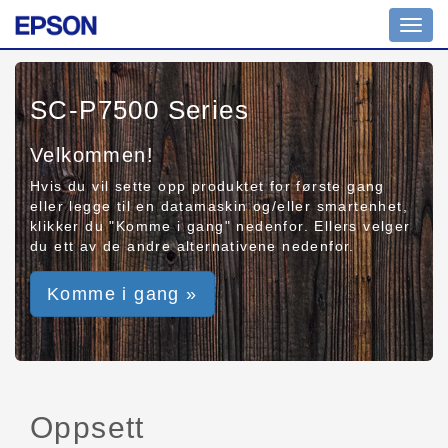
Toggl
navig
SC-P7500 Series
Velkommen!
Hvis du vil sette opp produktet for første gang
eller legge til en datamaskin og/eller smartenhet,
klikker du "Komme i gang" nedenfor. Ellers velger
du ett av de andre alternativene nedenfor.
Komme i gang »
Oppsett