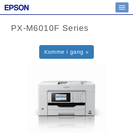
Toggl
navig
Komme i gang »