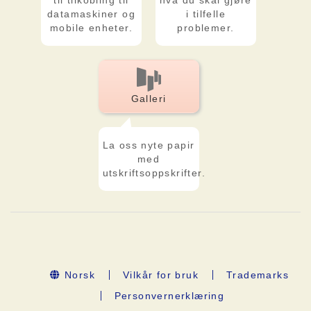
til tilkobling til
hva du skal gjøre
datamaskiner og
i tilfelle
mobile enheter.
problemer.
Galleri
La oss nyte papir
med
utskriftsoppskrifter.
Norsk
Vilkår for bruk
Trademarks
Personvernerklæring