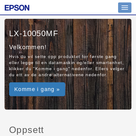
Toggl
navig
LX-10050MF
Velkommen!
Hvis du vil sette opp produktet for første gang
eller legge til en datamaskin og/eller smartenhet,
klikker du "Komme i gang" nedenfor. Ellers velger
du ett av de andre alternativene nedenfor.
Komme i gang »
Oppsett