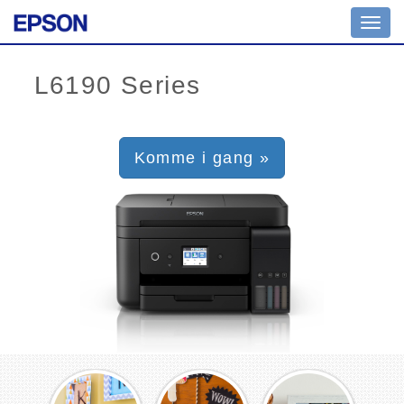
Toggl
navig
Komme i gang »