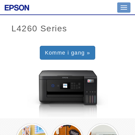
Toggl
navig
Komme i gang »