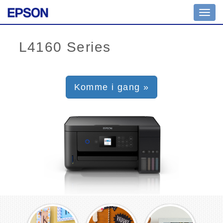
Toggl
navig
Komme i gang »