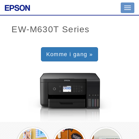
Toggl
navig
Komme i gang »