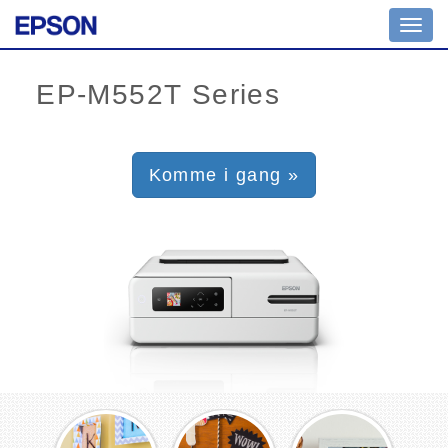
Toggl
navig
Komme i gang »