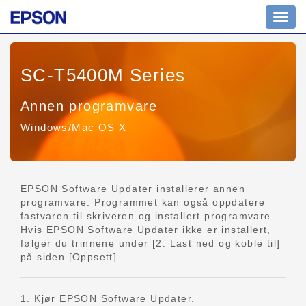
Veksl
navig
SC-T5400M Series
Annen programvare
Windows/Mac OS X
EPSON Software Updater installerer annen
programvare. Programmet kan også oppdatere
fastvaren til skriveren og installert programvare.
Hvis EPSON Software Updater ikke er installert,
følger du trinnene under [2. Last ned og koble til]
på siden [Oppsett].
1. Kjør EPSON Software Updater.