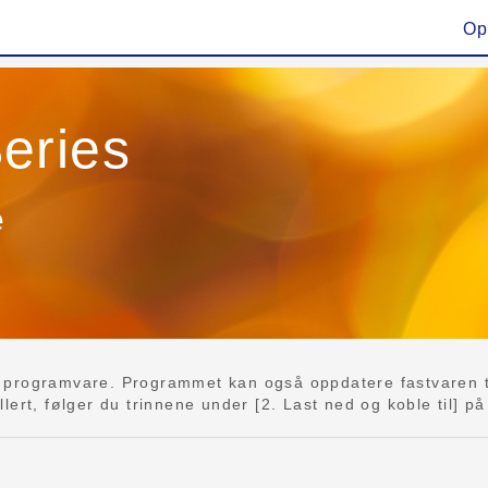
Op
eries
e
programvare. Programmet kan også oppdatere fastvaren til
ert, følger du trinnene under [2. Last ned og koble til] på