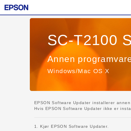
SC-T2100 S
Annen programvar
Windows/Mac OS X
EPSON Software Updater installerer annen 
Hvis EPSON Software Updater ikke er install
1. Kjør EPSON Software Updater.