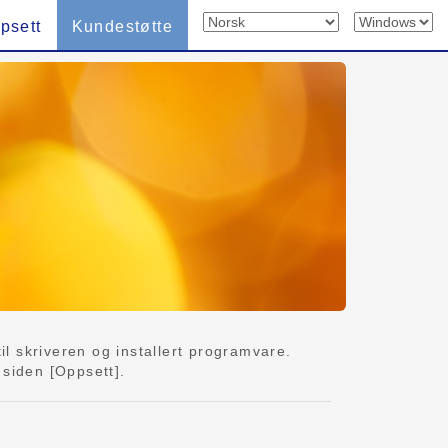
psett
Kundestøtte
 skriveren og installert programvare.
 siden [Oppsett].