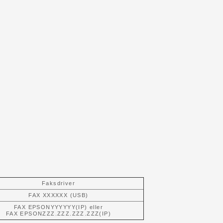
Faksdriver
FAX XXXXXX (USB)
FAX EPSONYYYYYY(IP) eller
FAX EPSONZZZ.ZZZ.ZZZ.ZZZ(IP)