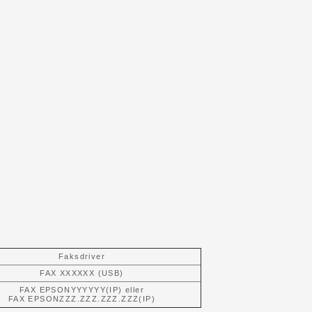
Faksdriver
FAX XXXXXX (USB)
FAX EPSONYYYYYY(IP) eller
FAX EPSONZZZ.ZZZ.ZZZ.ZZZ(IP)