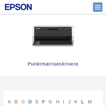
Punktmatriseskrivere
A
B
C
D
E
F
G
H
I
J
K
L
M