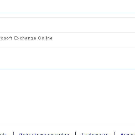
nds
Gebruiksvoorwaarden
Trademarks
Privac