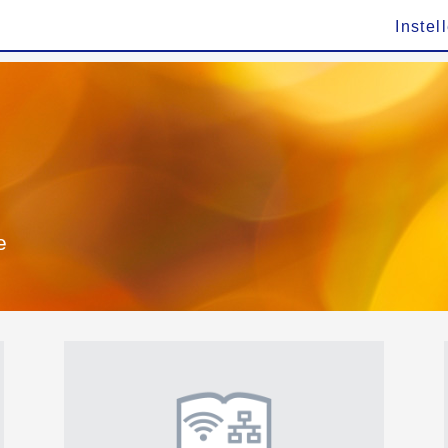
Instel
e