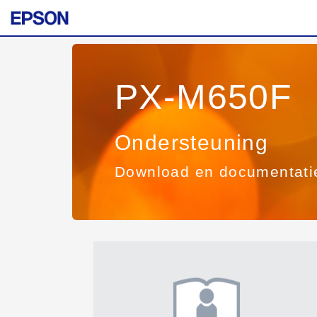
PX-M650F
Ondersteuning
Download en documentati