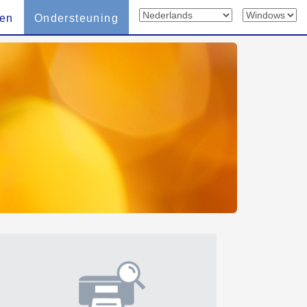
len
Ondersteuning