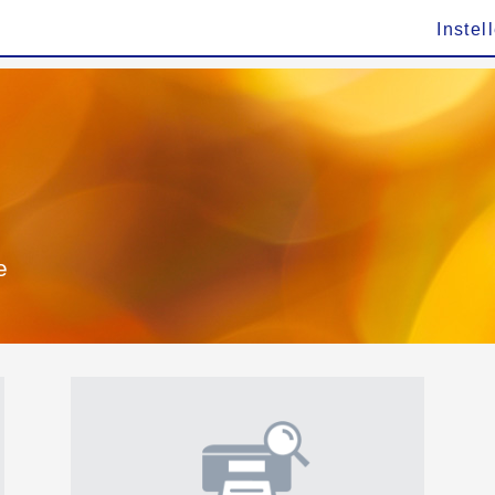
Instel
e