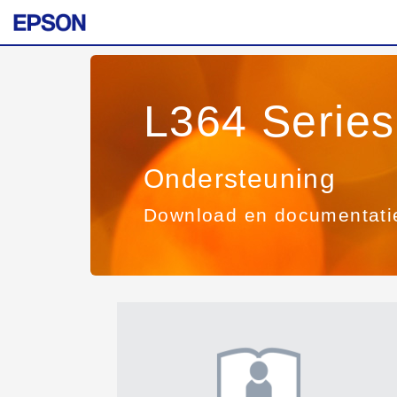
L364 Series
Ondersteuning
Download en documentati