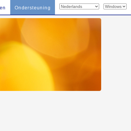
len
Ondersteuning