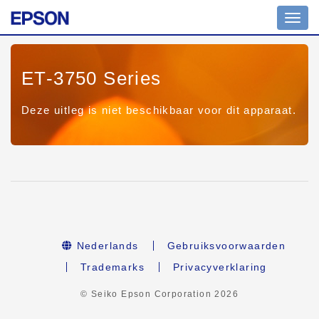
Toggl
navig
ET-3750 Series
Deze uitleg is niet beschikbaar voor dit apparaat.
Nederlands
Gebruiksvoorwaarden
Trademarks
Privacyverklaring
© Seiko Epson Corporation
2026