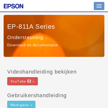
Toggl
navig
EP-811A Series
Ondersteuning
Download en documentatie
Videohandleiding bekijken
YouTube
»
Gebruikershandleiding
Weergave »