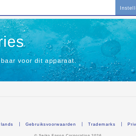
Instel
ries
kbaar voor dit apparaat.
lands
Gebruiksvoorwaarden
Trademarks
Pri
© Seiko Epson Corporation
2026