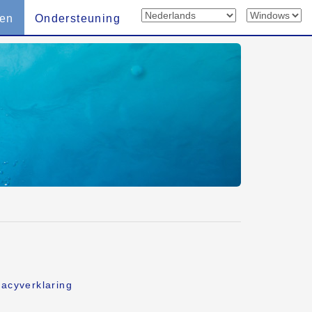
len
Ondersteuning
vacyverklaring