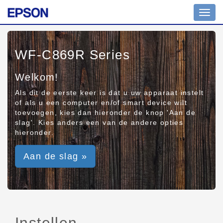
Toggl
navig
WF-C869R Series
Welkom!
Als dit de eerste keer is dat u uw apparaat instelt
of als u een computer en/of smart device wilt
toevoegen, kies dan hieronder de knop 'Aan de
slag'. Kies anders een van de andere opties
hieronder.
Aan de slag »
Instellen