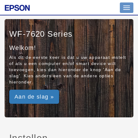
Toggl
navig
WF-7620 Series
Welkom!
Als dit de eerste keer is dat u uw apparaat instelt
of als u een computer en/of smart device wilt
toevoegen, kies dan hieronder de knop 'Aan de
slag'. Kies anders een van de andere opties
hieronder.
Aan de slag »
Instellen