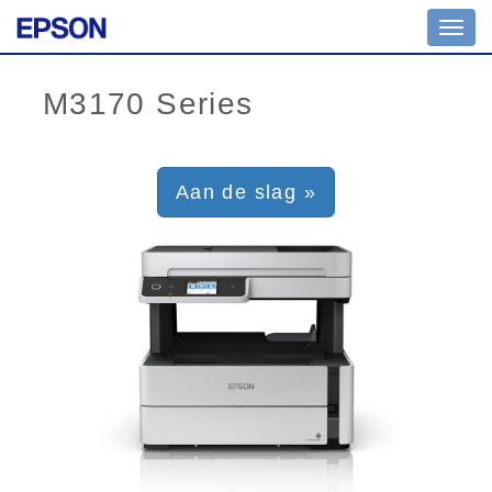
Toggl
navig
Aan de slag »