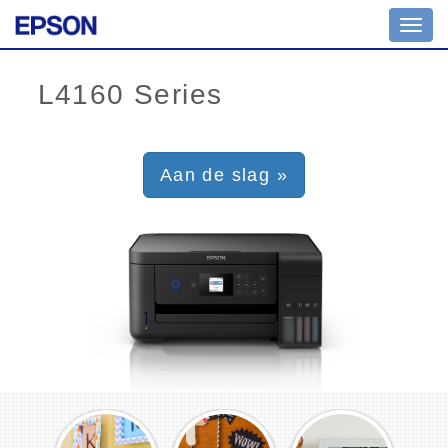
Toggl
navig
Aan de slag »