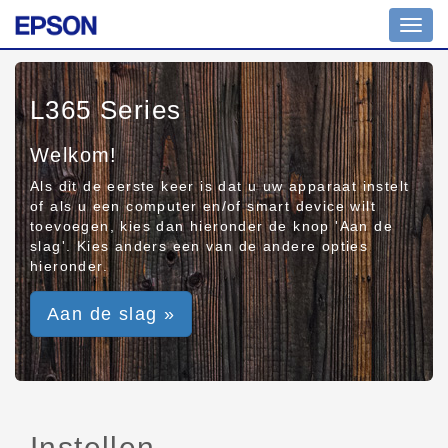
Toggl
navig
L365 Series
Welkom!
Als dit de eerste keer is dat u uw apparaat instelt
of als u een computer en/of smart device wilt
toevoegen, kies dan hieronder de knop 'Aan de
slag'. Kies anders een van de andere opties
hieronder.
Aan de slag »
Instellen