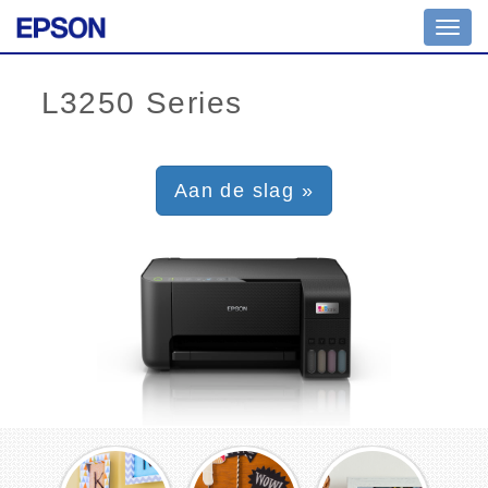
Toggl
navig
Aan de slag »