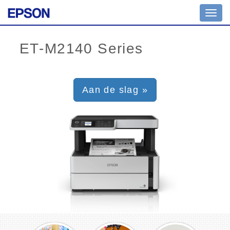
Toggl
navig
Aan de slag »