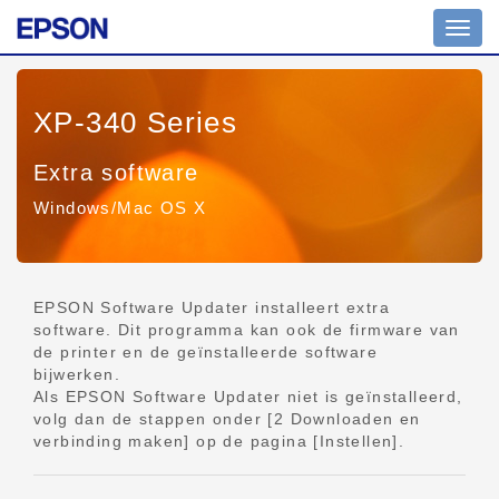
Navig
aan/ui
XP-340 Series
Extra software
Windows/Mac OS X
EPSON Software Updater installeert extra
software. Dit programma kan ook de firmware van
de printer en de geïnstalleerde software
bijwerken.
Als EPSON Software Updater niet is geïnstalleerd,
volg dan de stappen onder [2 Downloaden en
verbinding maken] op de pagina [Instellen].