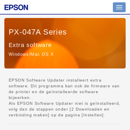
Navig
aan/ui
PX-047A Series
Extra software
Windows/Mac OS X
EPSON Software Updater installeert extra
software. Dit programma kan ook de firmware van
de printer en de geïnstalleerde software
bijwerken.
Als EPSON Software Updater niet is geïnstalleerd,
volg dan de stappen onder [2 Downloaden en
verbinding maken] op de pagina [Instellen].