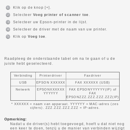
Klik op de knop [+].
Selecteer
Voeg printer of scanner toe
.
Selecteer uw Epson-printer in de lijst.
Selecteer de driver met de naam van uw printer.
Klik op
Voeg toe
.
Raadpleeg de onderstaande tabel om na te gaan of u de
juiste hebt geselecteerd.
Verbinding
Printerdriver
Faxdriver
USB
EPSON XXXXXX
FAX XXXXXX (USB)
Netwerk
EPSONXXXXXX
FAX EPSONYYYYYY(IP) of
YYYYYY
FAX
EPSONZZZ.ZZZ.ZZZ.ZZZ(IP)
* XXXXXX = naam van apparaat. YYYYYY = MAC-adres (zes
cijfers). ZZZ.ZZZ.ZZZ.ZZZ = IP-adres.
Opmerking:
Nadat u de driver(s) hebt toegevoegd, hoeft u dat niet nog
een keer te doen, tenzij u de manier van verbinden wijzigt