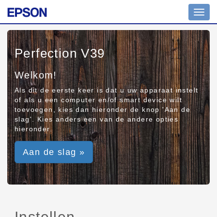
Toggl
navig
Perfection V39
Welkom!
Als dit de eerste keer is dat u uw apparaat instelt
of als u een computer en/of smart device wilt
toevoegen, kies dan hieronder de knop 'Aan de
slag'. Kies anders een van de andere opties
hieronder.
Aan de slag »
Instellen