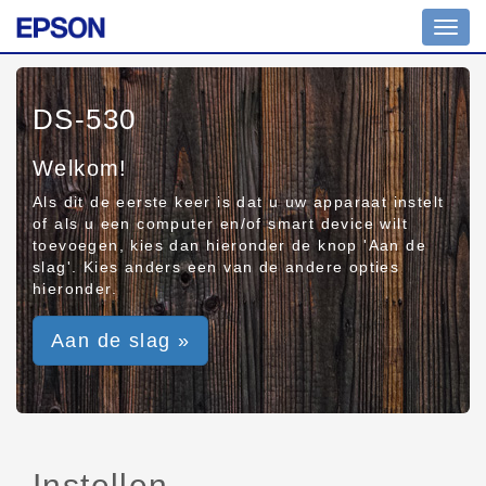
Toggl
navig
DS-530
Welkom!
Als dit de eerste keer is dat u uw apparaat instelt
of als u een computer en/of smart device wilt
toevoegen, kies dan hieronder de knop 'Aan de
slag'. Kies anders een van de andere opties
hieronder.
Aan de slag »
Instellen