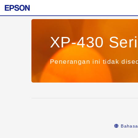
XP-430 Ser
Penerangan ini tidak dise
Bahasa