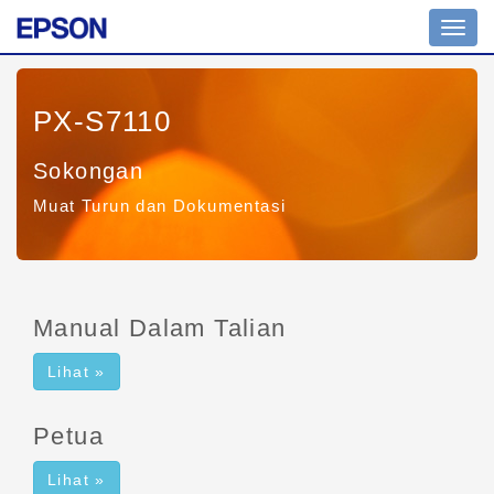
Toggl
navig
PX-S7110
Sokongan
Muat Turun dan Dokumentasi
Manual Dalam Talian
Lihat »
Petua
Lihat »