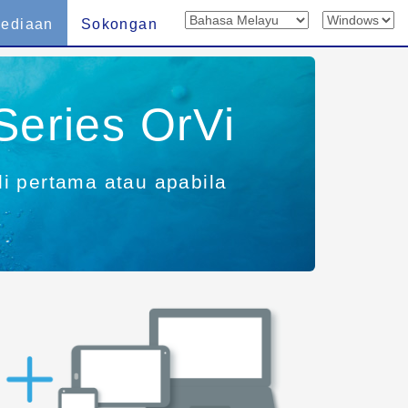
sediaan
Sokongan
eries OrVi
i pertama atau apabila