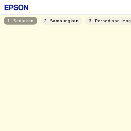
1
. Sediakan
2
. Sambungkan
3
. Persediaan len